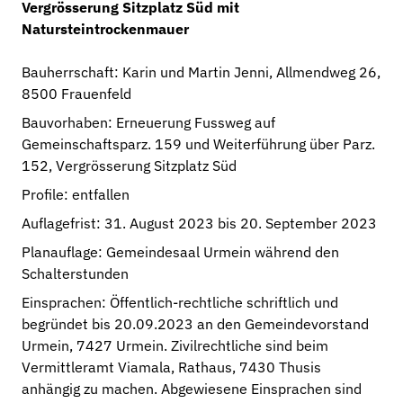
Vergrösserung Sitzplatz Süd mit
Natursteintrockenmauer
Verwaltung
Bauherrschaft: Karin und Martin Jenni, Allmendweg 26,
Gemeinde
8500 Frauenfeld
Behörden
Bauvorhaben: Erneuerung Fussweg auf
Portrait
Gemeinschaftsparz. 159 und Weiterführung über Parz.
152, Vergrösserung Sitzplatz Süd
Geschichte
Profile: entfallen
Links
Auflagefrist: 31. August 2023 bis 20. September 2023
Planauflage: Gemeindesaal Urmein während den
Archiv
Schalterstunden
Einsprachen: Öffentlich-rechtliche schriftlich und
begründet bis 20.09.2023 an den Gemeindevorstand
Urmein, 7427 Urmein. Zivilrechtliche sind beim
Vermittleramt Viamala, Rathaus, 7430 Thusis
anhängig zu machen. Abgewiesene Einsprachen sind