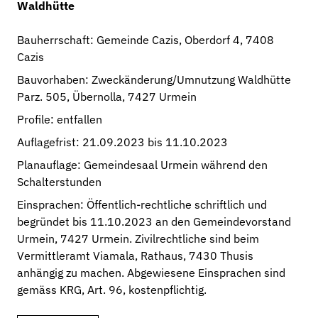
Waldhütte
Verwaltung
Bauherrschaft: Gemeinde Cazis, Oberdorf 4, 7408
Gemeinde
Cazis
Behörden
Bauvorhaben: Zweckänderung/Umnutzung Waldhütte
Portrait
Parz. 505, Übernolla, 7427 Urmein
Geschichte
Profile: entfallen
Auflagefrist: 21.09.2023 bis 11.10.2023
Links
Planauflage: Gemeindesaal Urmein während den
Schalterstunden
Archiv
Einsprachen: Öffentlich-rechtliche schriftlich und
begründet bis 11.10.2023 an den Gemeindevorstand
Urmein, 7427 Urmein. Zivilrechtliche sind beim
Vermittleramt Viamala, Rathaus, 7430 Thusis
anhängig zu machen. Abgewiesene Einsprachen sind
gemäss KRG, Art. 96, kostenpflichtig.